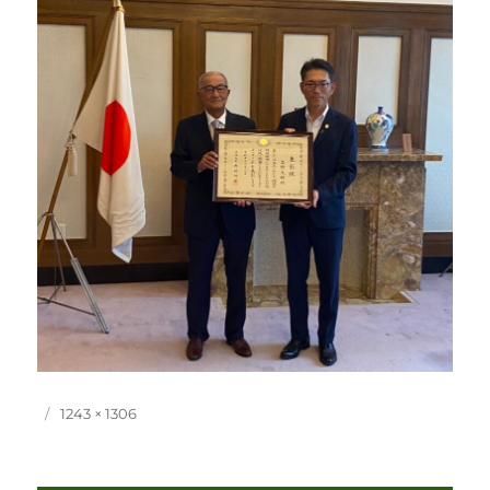
投
フ
1243 × 1306
稿
ル
日:
サ
イ