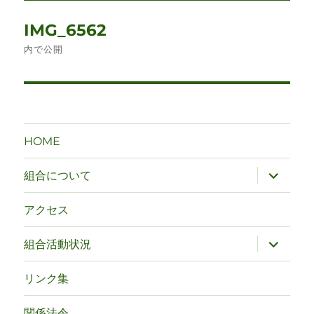
ズ
投
IMG_6562
稿
内で公開
ナ
ビ
ゲ
HOME
ー
サ
組合について
ブ
シ
メ
ニ
アクセス
ュ
ョ
ー
を
サ
組合活動状況
ン
展
ブ
開
メ
ニ
リンク集
ュ
ー
を
関係法令