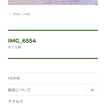
投
フ
1054 × 1466
稿
ル
日:
サ
イ
ズ
投
IMG_6554
稿
内で公開
ナ
ビ
ゲ
HOME
ー
サ
組合について
ブ
シ
メ
ニ
アクセス
ュ
ョ