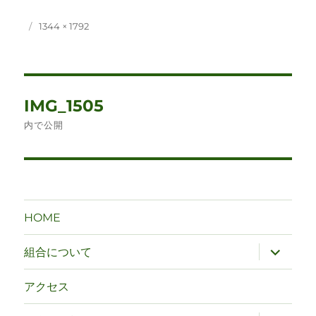
投
フ
1344 × 1792
稿
ル
日:
サ
イ
ズ
投
IMG_1505
稿
内で公開
ナ
ビ
ゲ
HOME
ー
サ
組合について
ブ
シ
メ
ニ
アクセス
ュ
ョ
ー
を