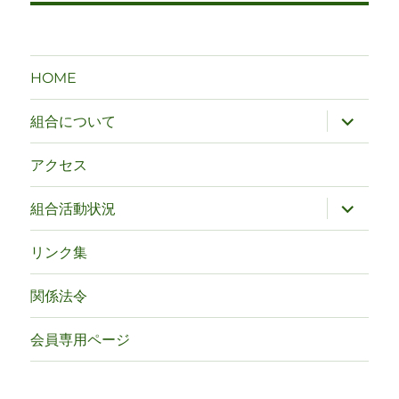
ビ
ゲ
HOME
ー
サ
組合について
ブ
シ
メ
ニ
アクセス
ュ
ョ
ー
を
サ
組合活動状況
ン
展
ブ
開
メ
ニ
リンク集
ュ
ー
を
関係法令
展
開
会員専用ページ