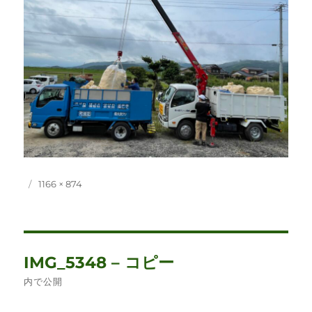
投
フ
1166 × 874
稿
ル
日:
サ
イ
ズ
投
IMG_5348 – コピー
稿
内で公開
ナ