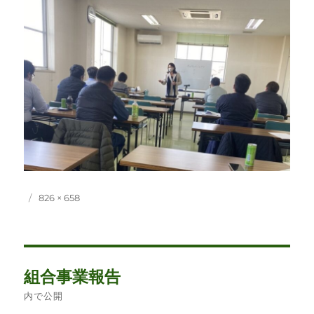
投
フ
826 × 658
稿
ル
日:
サ
イ
ズ
投
組合事業報告
稿
内で公開