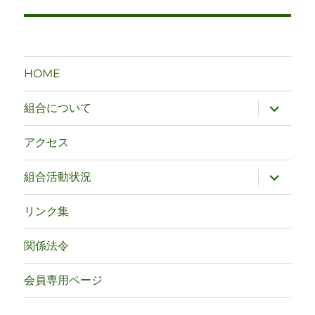
ナ
ビ
ゲ
HOME
ー
サ
組合について
ブ
シ
メ
ニ
アクセス
ュ
ョ
ー
を
サ
組合活動状況
ン
展
ブ
開
メ
ニ
リンク集
ュ
ー
を
関係法令
展
開
会員専用ページ