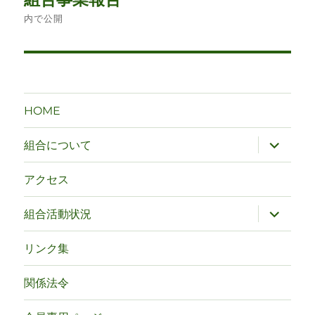
稿
内で公開
ナ
ビ
ゲ
HOME
ー
サ
組合について
ブ
シ
メ
ニ
アクセス
ュ
ョ
ー
を
サ
組合活動状況
ン
展
ブ
開
メ
ニ
リンク集
ュ
ー
を
関係法令
展
開