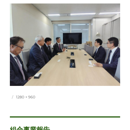
投
フ
1280 × 960
稿
ル
日:
サ
イ
ズ
投
組合事業報告