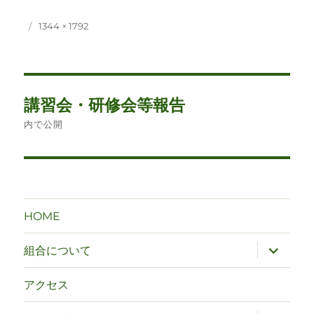
投
フ
1344 × 1792
稿
ル
日:
サ
イ
ズ
投
講習会・研修会等報告
稿
内で公開
ナ
ビ
ゲ
HOME
ー
サ
組合について
ブ
シ
メ
ニ
アクセス
ュ
ョ
ー
を