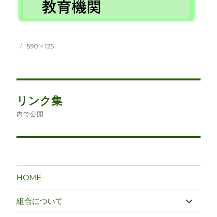
投
フ
590 × 125
稿
ル
日:
サ
イ
ズ
投
リンク集
稿
内で公開
ナ
ビ
ゲ
HOME
ー
サ
組合について
ブ
シ
メ