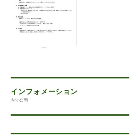
投
稿
日:
投
インフォメーション
稿
内で公開
ナ
ビ
ゲ