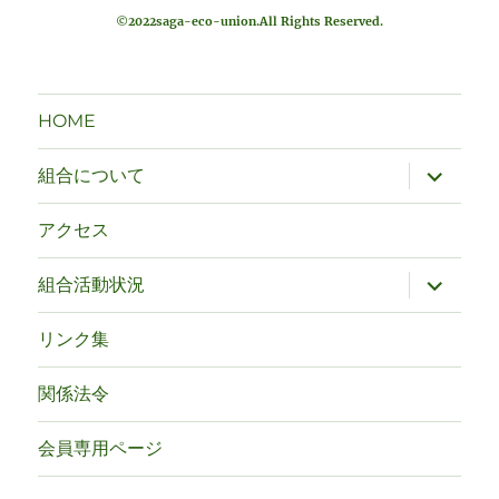
©2022saga-eco-union.All Rights Reserved.
ー
シ
HOME
ョ
サ
ン
組合について
ブ
メ
ニ
アクセス
ュ
ー
を
サ
組合活動状況
展
ブ
開
メ
ニ
リンク集
ュ
ー
を
関係法令
展
開
会員専用ページ